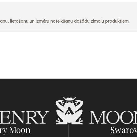
pšanu, lietošanu un izmēru noteikšanu dažādu zīmolu produktiem.
ry Moon
Swarov