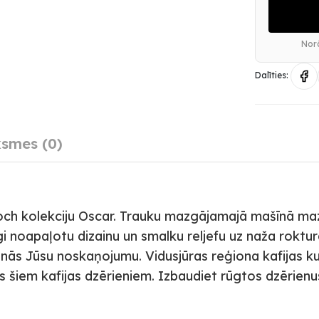
Norā
Dalīties:
smes (0)
 Boch kolekciju Oscar. Trauku mazgājamajā mašīnā m
i noapaļotu dizainu un smalku reljefu uz naža roktur
s Jūsu noskaņojumu. Vidusjūras reģiona kafijas kul
ts šiem kafijas dzērieniem. Izbaudiet rūgtos dzērienu