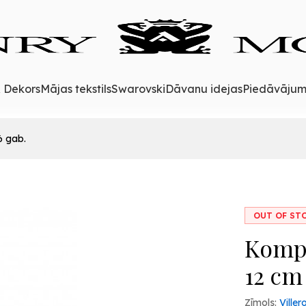
& Dekors
Mājas tekstils
Swarovski
Dāvanu idejas
Piedāvājum
6 gab.
OUT OF ST
Kompl
12 cm
Zīmols:
Ville