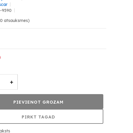
scar
9-9590
(0 atsauksmes)
)
+
PIEVIENOT GROZAM
PIRKT TAGAD
aksts