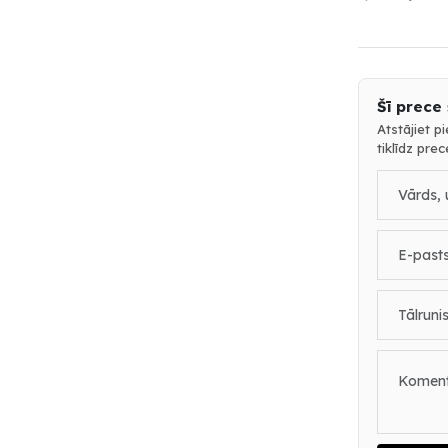
Šī prece
Atstājiet p
tiklīdz pre