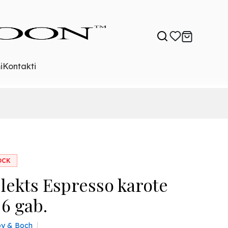
i
Kontakti
OCK
ekts Espresso karote
 6 gab.
roy & Boch