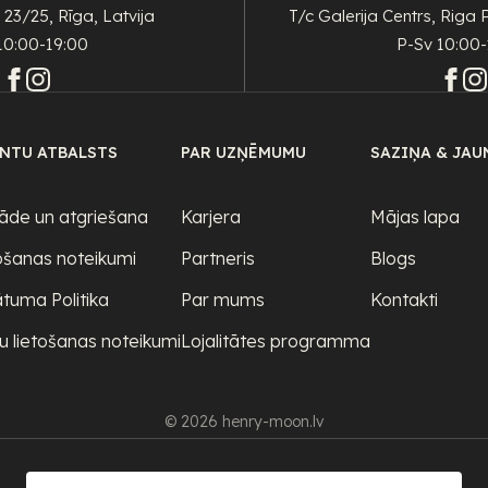
 23/25, Rīga, Latvija
T/c Galerija Centrs, Riga 
10:00-19:00
P-Sv 10:00-
ENTU ATBALSTS
PAR UZŅĒMUMU
SAZIŅA & JAU
āde un atgriešana
Karjera
Mājas lapa
ošanas noteikumi
Partneris
Blogs
ātuma Politika
Par mums
Kontakti
u lietošanas noteikumi
Lojalitātes programma
© 2026 henry-moon.lv