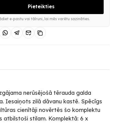
Pieteikties
diet e-pastu vai tālruni, lai mēs varētu sazināties.
azgājama nerūsējošā tērauda galda
a. Iesaiņots zilā dāvanu kastē. Spēcīgs
tūras cienītāji novērtēs šo komplektu
s atbilstoši stilam. Komplektā: 6 x