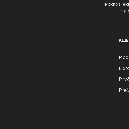
Tērbatas iela
P-S 
KLI
Pieg
Liet
Priv
Preč