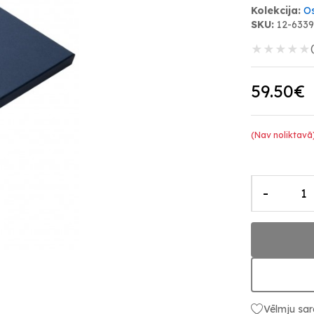
Kolekcija:
O
SKU:
12-633
★
★
★
★
★
59.50€
(Nav noliktavā
-
Vēlmju sar