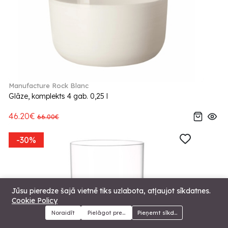
Manufacture Rock Blanc
Glāze, komplekts 4 gab. 0,25 l
46.20€
66.00€
-30%
Jūsu pieredze šajā vietnē tiks uzlabota, atļaujot sīkdatnes.
Cookie Policy
Noraidīt
Pielāgot preferences
Pieņemt sīkdatnes
Menu
Kategorijas
Meklēt
Grozs