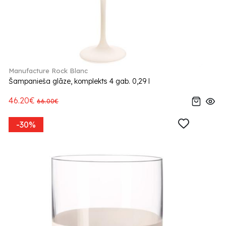
Manufacture Rock Blanc
Šampanieša glāze, komplekts 4 gab. 0,29 l
46.20€
66.00€
-30%