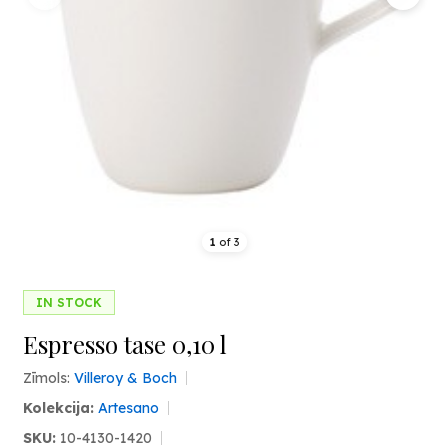
1
of
3
IN STOCK
Espresso tase 0,10 l
Zīmols:
Villeroy & Boch
Kolekcija:
Artesano
SKU:
10-4130-1420