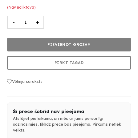
(Nav noliktavā)
-
+
PIEVIENOT GROZAM
PIRKT TAGAD
Vēlmju saraksts
Šī prece šobrīd nav pieejama
Atstājiet pieteikumu, un mēs ar jums personīgi
sazināsimies, tiklīdz prece būs pieejama. Pirkums netiek
veikts.