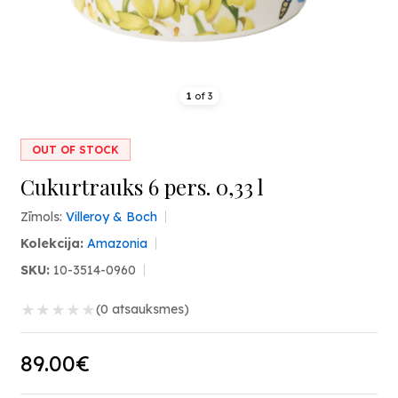
1
of
3
OUT OF STOCK
Cukurtrauks 6 pers. 0,33 l
Zīmols:
Villeroy & Boch
Kolekcija:
Amazonia
SKU:
10-3514-0960
★
★
★
★
★
(0 atsauksmes)
89.00€