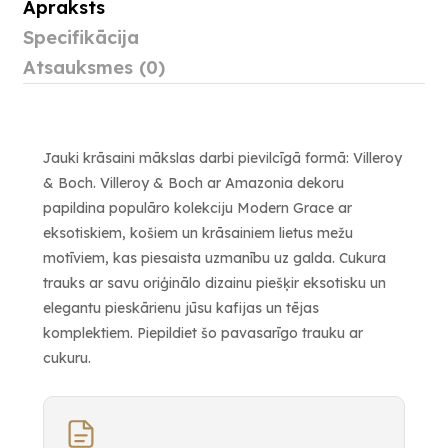
Apraksts
Specifikācija
Atsauksmes (0)
Jauki krāsaini mākslas darbi pievilcīgā formā: Villeroy
& Boch. Villeroy & Boch ar Amazonia dekoru
papildina populāro kolekciju Modern Grace ar
eksotiskiem, košiem un krāsainiem lietus mežu
motīviem, kas piesaista uzmanību uz galda. Cukura
trauks ar savu oriģinālo dizainu piešķir eksotisku un
elegantu pieskārienu jūsu kafijas un tējas
komplektiem. Piepildiet šo pavasarīgo trauku ar
cukuru.