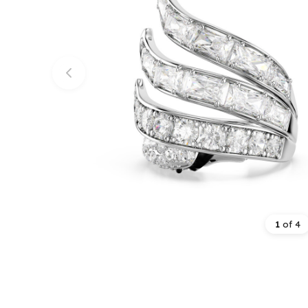
1
of
4