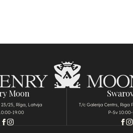
ry Moon
Swarov
 23/25, Rīga, Latvija
T/c Galerija Centrs, Riga 
10:00-19:00
P-Sv 10:00-