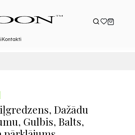
i
Kontakti
iļgredzens, Dažādu
umu, Gulbis, Balts,
a pārklājums