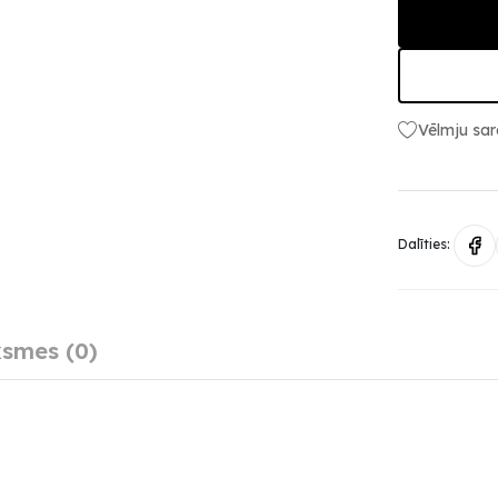
Vēlmju sar
Dalīties:
smes (0)