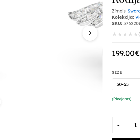
Zīmols:
Swaro
Kolekcija:
V
SKU:
576220
★
★
★
★
★
199.00€
SIZE
50-55
(Pieejams)
-