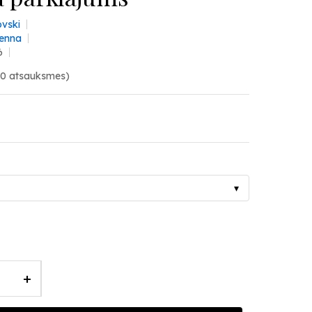
vski
ienna
6
(0 atsauksmes)
▾
+