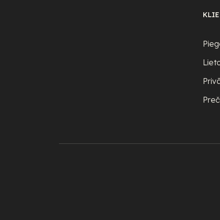
KLI
Pieg
Liet
Priv
Preč