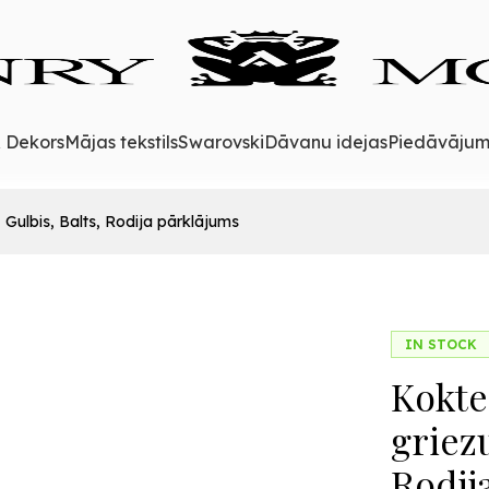
& Dekors
Mājas tekstils
Swarovski
Dāvanu idejas
Piedāvājum
Gulbis, Balts, Rodija pārklājums
IN STOCK
Kokte
griez
Rodij