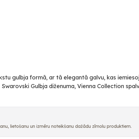
rkstu gulbja formā, ar tā elegantā galvu, kas iemiesoj
 Swarovski Gulbja diženuma, Vienna Collection spa
pšanu, lietošanu un izmēru noteikšanu dažādu zīmolu produktiem.