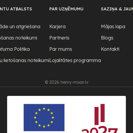
ENTU ATBALSTS
PAR UZŅĒMUMU
SAZIŅA & JAU
āde un atgriešana
Karjera
Mājas lapa
ošanas noteikumi
Partneris
Blogs
ātuma Politika
Par mums
Kontakti
u lietošanas noteikumi
Lojalitātes programma
© 2026 henry-moon.lv