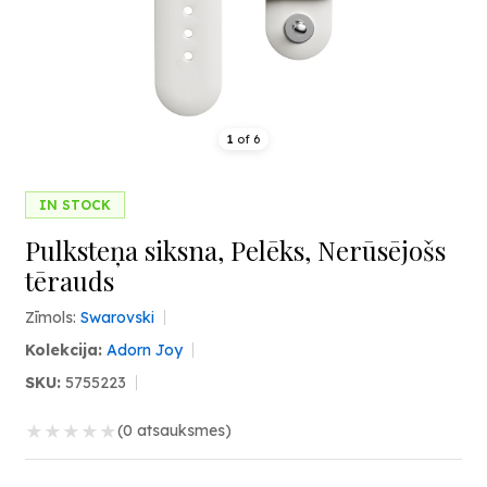
1
of
6
IN STOCK
Pulksteņa siksna, Pelēks, Nerūsējošs
tērauds
Zīmols:
Swarovski
Kolekcija:
Adorn Joy
SKU:
5755223
★
★
★
★
★
(0 atsauksmes)