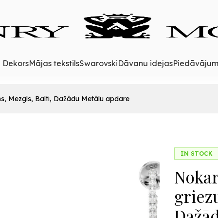
& Dekors
Mājas tekstils
Swarovski
Dāvanu idejas
Piedāvājum
ms, Mezgls, Balti, Dažādu Metālu apdare
IN STOCK
Nokar
griez
Dažād