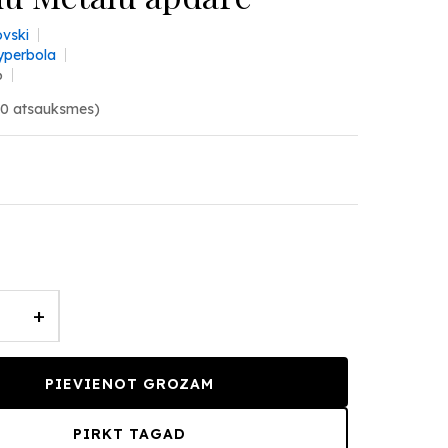
vski
yperbola
6
(0 atsauksmes)
+
PIEVIENOT GROZAM
PIRKT TAGAD