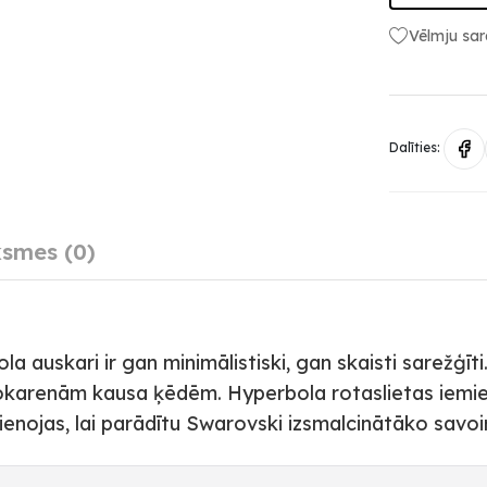
Vēlmju sar
Dalīties:
smes (0)
la auskari ir gan minimālistiski, gan skaisti sarežģī
nokarenām kausa ķēdēm. Hyperbola rotaslietas iemie
apvienojas, lai parādītu Swarovski izsmalcinātāko savoir