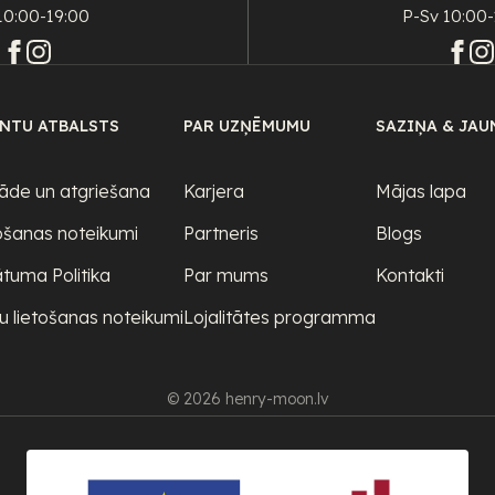
10:00-19:00
P-Sv 10:00-
ENTU ATBALSTS
PAR UZŅĒMUMU
SAZIŅA & JAU
āde un atgriešana
Karjera
Mājas lapa
ošanas noteikumi
Partneris
Blogs
ātuma Politika
Par mums
Kontakti
u lietošanas noteikumi
Lojalitātes programma
© 2026 henry-moon.lv