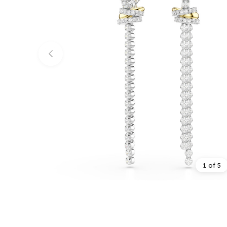
1
of
5