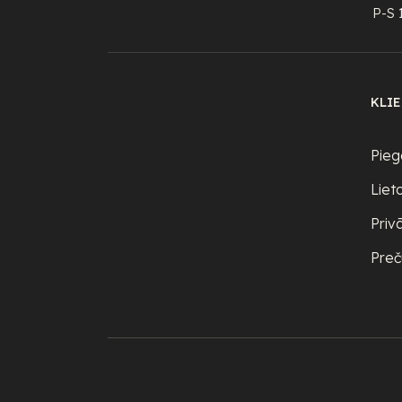
P-S 
KLI
Pieg
Liet
Priv
Preč