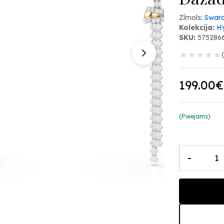
Zīmols:
Swaro
Kolekcija:
H
SKU:
575286
★
★
★
★
★
199.00€
(Pieejams)
-