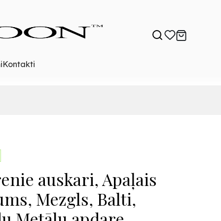
i
Kontakti
enie auskari, Apaļais
ums, Mezgls, Balti,
u Metālu apdare