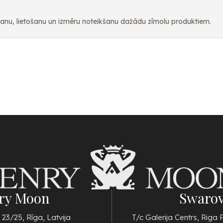
pšanu, lietošanu un izmēru noteikšanu dažādu zīmolu produktiem.
ry Moon
Swarov
 23/25, Rīga, Latvija
T/c Galerija Centrs, Riga 