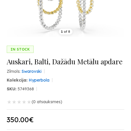
1
of
8
IN STOCK
Auskari, Balti, Dažādu Metālu apdare
Zīmols:
Swarovski
Kolekcija:
Hyperbola
SKU:
5749368
★
★
★
★
★
(0 atsauksmes)
350.00€