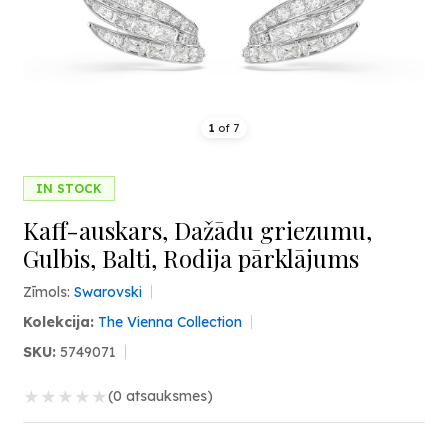
1
of
7
IN STOCK
Kaff-auskars, Dažādu griezumu,
Gulbis, Balti, Rodija pārklājums
Zīmols:
Swarovski
Kolekcija:
The Vienna Collection
SKU:
5749071
★
★
★
★
★
(0 atsauksmes)