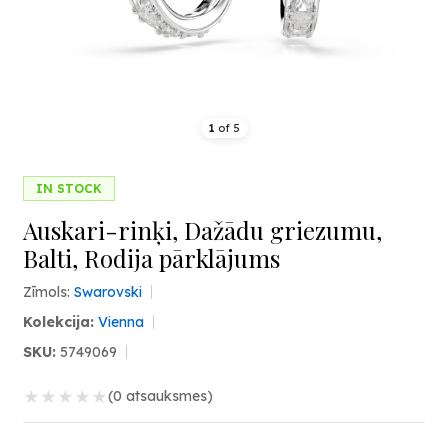
1
of
5
IN STOCK
Auskari-rinķi, Dažādu griezumu,
Balti, Rodija pārklājums
Zīmols:
Swarovski
Kolekcija:
Vienna
SKU:
5749069
★
★
★
★
★
(0 atsauksmes)