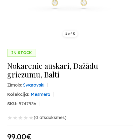
1
of
5
IN STOCK
Nokarenie auskari, Dažādu
griezumu, Balti
Zīmols:
Swarovski
Kolekcija:
Mesmera
SKU:
5747936
★
★
★
★
★
(0 atsauksmes)
99.00€