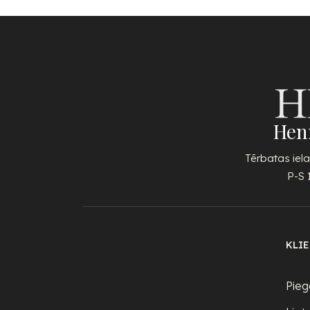
Hen
Tērbatas iela
P-S 
KLI
Pieg