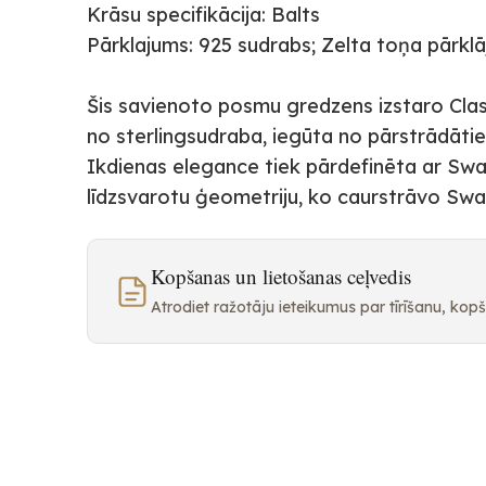
Krāsu specifikācija: Balts
Pārklajums: 925 sudrabs; Zelta toņa pārkl
Šis savienoto posmu gredzens izstaro Clas
no sterlingsudraba, iegūta no pārstrādātiem
Ikdienas elegance tiek pārdefinēta ar Swar
līdzsvarotu ģeometriju, ko caurstrāvo Swa
Kopšanas un lietošanas ceļvedis
Atrodiet ražotāju ieteikumus par tīrīšanu, ko