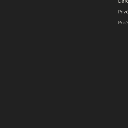
Liet
Priv
Preč