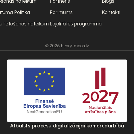
ošanas noteikumi
Partneris
Blogs
ātuma Politika
Par mums
Kontakti
u lietošanas noteikumi
Lojalitātes programma
© 2026 henry-moon.lv
Atbalsts procesu digitalizācijai komercdarbībā