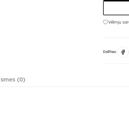
Vēlmju sar
Dalīties:
smes (0)