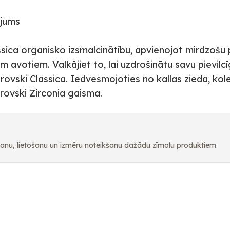
ājums
sica organisko izsmalcinātību, apvienojot mirdzošu 
 avotiem. Valkājiet to, lai uzdrošinātu savu pievilcī
ovski Classica. Iedvesmojoties no kallas zieda, kole
rovski Zirconia gaisma.
pšanu, lietošanu un izmēru noteikšanu dažādu zīmolu produktiem.