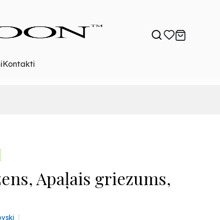
i
Kontakti
ens, Apaļais griezums,
vski