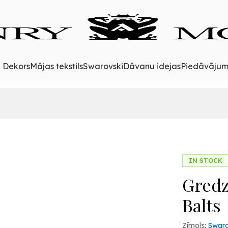
& Dekors
Mājas tekstils
Swarovski
Dāvanu idejas
Piedāvājum
IN STOCK
Gredz
Balts
Zīmols:
Swaro