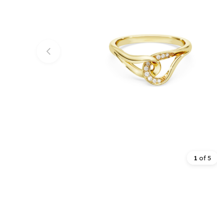
1
of
5