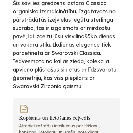
Šis savijies gredzens izstaro Classica
organisko izsmalcinātību. Izgatavots no
pārstrādātās izejvielas iegūta sterlinga
sudraba, tas ir izgaismots ar mirdzošu
pavé, lai izceltu jūsu visvilinošāko dienas
un vakara stilu. Ikdienas elegance tiek
pārdefinēta ar Swarovski Classica.
Iedvesmota no kallas zieda, kolekcija
apvieno plūstošus siluetus ar līdzsvarotu
ģeometriju, kas viss piepildīts ar
Swarovski Zirconia gaismu.
Kopšanas un lietošanas ceļvedis
Atrodiet ražotāju ieteikumus par tīrīšanu,
kopšanu, lietošanu un izmēru noteikšanu