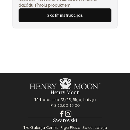
dažādu zīmolu produktiem.
Skatīt instrukcijas
Henry Moon
Tērbatas iela 23/25, Rīga, Latvija
P-S 10:00-19:00
Swarovski
T/c Galerija Centrs, Riga Plaza, Spice, Latvija