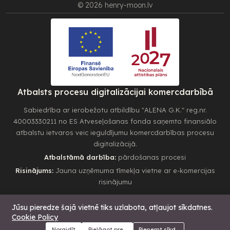
© 2026 henry-moon.lv
Atbalsts procesu digitalizācijai komercdarbībā
Sabiedrība ar ierobežotu atbildību "ALENA G.K." reg.nr.
40003330211 no ES Atveseļošanas fonda saņemto finansiālo
atbalstu ietvaros veic ieguldījumu komercdarbības procesu
digitalizācijā.
Atbalstāmā darbība:
pārdošanas procesi
Risinājums:
Jauna uzņēmuma tīmekļa vietne ar e-komercijas
risinājumu
Jūsu pieredze šajā vietnē tiks uzlabota, atļaujot sīkdatnes.
Cookie Policy
350.00€
Pievienot grozam
Pirkt tagad
Noraidīt
Pielāgot preferences
Pieņemt sīkdatnes