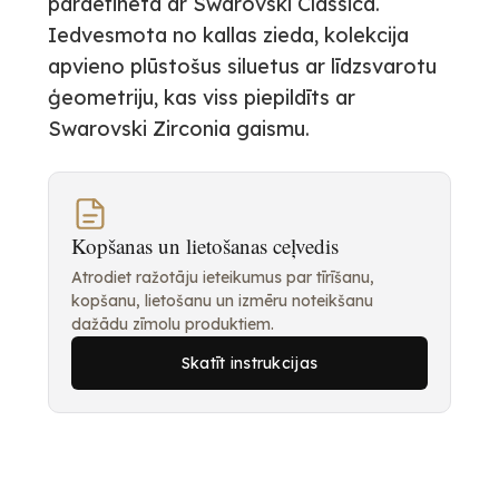
pārdefinēta ar Swarovski Classica.
Iedvesmota no kallas zieda, kolekcija
apvieno plūstošus siluetus ar līdzsvarotu
ģeometriju, kas viss piepildīts ar
Swarovski Zirconia gaismu.
Kopšanas un lietošanas ceļvedis
Atrodiet ražotāju ieteikumus par tīrīšanu,
kopšanu, lietošanu un izmēru noteikšanu
dažādu zīmolu produktiem.
Skatīt instrukcijas