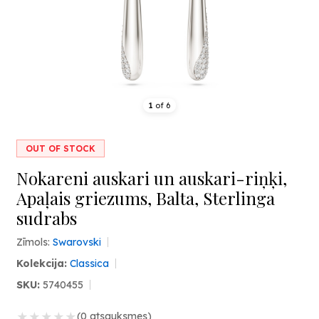
1
of
6
OUT OF STOCK
Nokareni auskari un auskari-riņķi,
Apaļais griezums, Balta, Sterlinga
sudrabs
Zīmols:
Swarovski
Kolekcija:
Classica
SKU:
5740455
★
★
★
★
★
(0 atsauksmes)