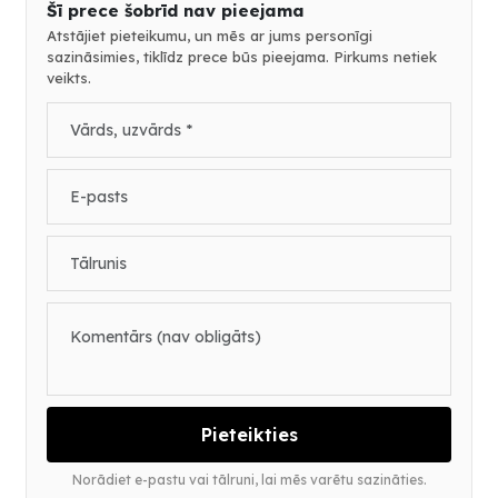
Šī prece šobrīd nav pieejama
Atstājiet pieteikumu, un mēs ar jums personīgi
sazināsimies, tiklīdz prece būs pieejama. Pirkums netiek
veikts.
Pieteikties
Norādiet e-pastu vai tālruni, lai mēs varētu sazināties.