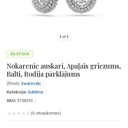
1
of
5
IN STOCK
Nokarenie auskari, Apaļais griezums,
Balti, Rodija pārklājums
Zīmols:
Swarovski
Kolekcija:
Sublima
SKU:
5738193
★
★
★
★
★
(0 atsauksmes)