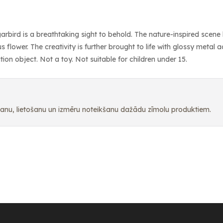
sugarbird is a breathtaking sight to behold. The nature-inspired scen
 flower. The creativity is further brought to life with glossy metal 
on object. Not a toy. Not suitable for children under 15.
pšanu, lietošanu un izmēru noteikšanu dažādu zīmolu produktiem.