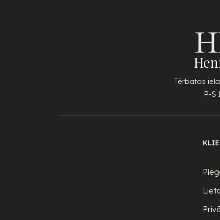
Hen
Tērbatas iela
P-S 
KLI
Pieg
Liet
Priv