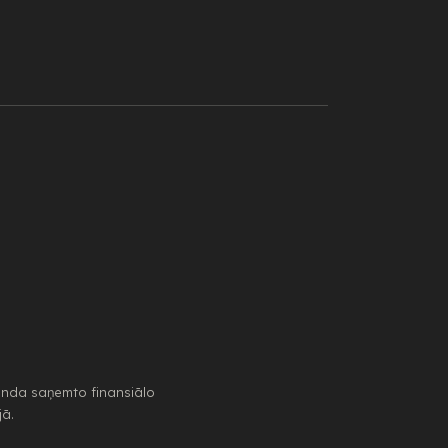
onda saņemto finansiālo
jā.