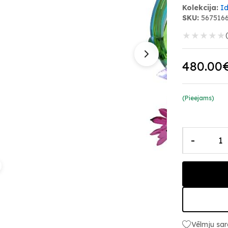
Kolekcija:
Id
SKU:
567516
★
★
★
★
★
480.00
(Pieejams)
-
Vēlmju sar