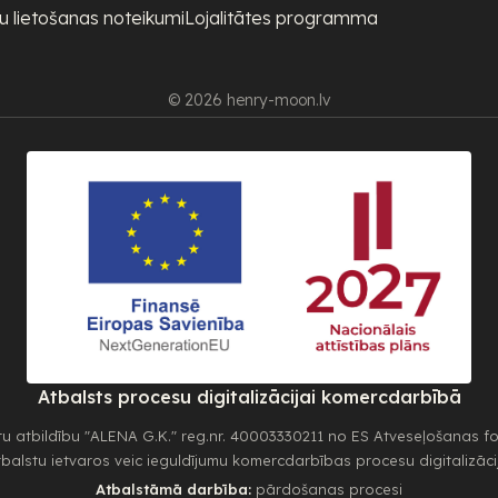
u lietošanas noteikumi
Lojalitātes programma
© 2026 henry-moon.lv
Atbalsts procesu digitalizācijai komercdarbībā
tu atbildību "ALENA G.K." reg.nr. 40003330211 no ES Atveseļošanas f
balstu ietvaros veic ieguldījumu komercdarbības procesu digitalizāci
Atbalstāmā darbība:
pārdošanas procesi