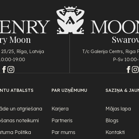
ry Moon
Swarov
 23/25, Rīga, Latvija
T/c Galerija Centrs, Riga 
10:00-19:00
P-Sv 10:00-
ENTU ATBALSTS
PAR UZŅĒMUMU
SAZIŅA & JAU
āde un atgriešana
Karjera
Mājas lapa
ošanas noteikumi
Partneris
Blogs
ātuma Politika
Par mums
Kontakti