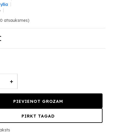
yllia
6
(0 atsauksmes)
€
+
PIEVIENOT GROZAM
PIRKT TAGAD
aksts