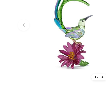
1
of
4