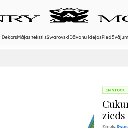
& Dekors
Mājas tekstils
Swarovski
Dāvanu idejas
Piedāvājum
IN STOCK
Cukur
zieds
Zīmols:
Swaro