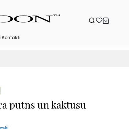
i
Kontakti
a putns un kaktusu
vski