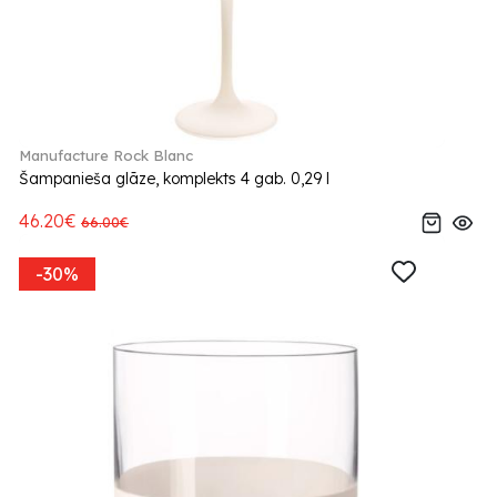
Manufacture Rock Blanc
Šampanieša glāze, komplekts 4 gab. 0,29 l
46.20€
66.00€
-30%