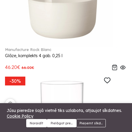
Manufacture Rock Blanc
Glāze, komplekts 4 gab. 0,25 l
46.20€
66.00€
-30%
🍪
Jūsu pieredze šajā vietnē tiks uzlabota, atļaujot sīkdatnes.
Cookie Policy
Noraidīt
Pielāgot preferences
Pieņemt sīkdatnes
Menu
Kategorijas
Meklēt
Grozs