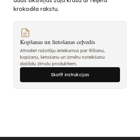
ādas siksniņas zaļā krāsā ar reljefu
krokodila rakstu.
Kopšanas un lietošanas ceļvedis
Atrodiet ražotāju ieteikumus par tīrīšanu,
kopšanu, lietošanu un izmēru noteikšanu
dažādu zīmolu produktiem.
Skatīt instrukcijas