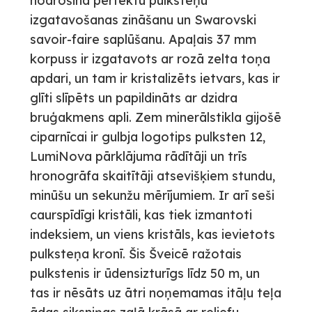
nodrošina perfektu pulksteņu
izgatavošanas zināšanu un Swarovski
savoir-faire saplūšanu. Apaļais 37 mm
korpuss ir izgatavots ar rozā zelta toņa
apdari, un tam ir kristalizēts ietvars, kas ir
glīti slīpēts un papildināts ar dzidra
bruģakmens apli. Zem minerālstikla gijošē
ciparnīcai ir gulbja logotips pulksten 12,
LumiNova pārklājuma rādītāji un trīs
hronogrāfa skaitītāji atsevišķiem stundu,
minūšu un sekunžu mērījumiem. Ir arī seši
caurspīdīgi kristāli, kas tiek izmantoti
indeksiem, un viens kristāls, kas ievietots
pulksteņa kronī. Šis Šveicē ražotais
pulkstenis ir ūdensizturīgs līdz 50 m, un
tas ir nēsāts uz ātri noņemamas itāļu teļa