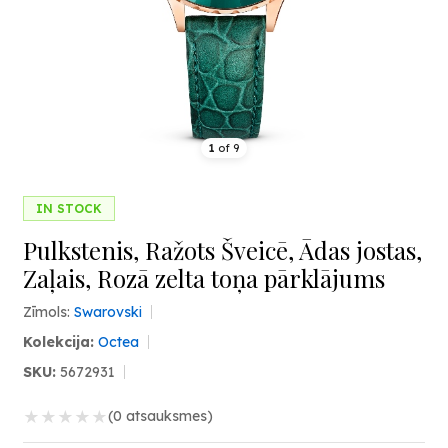
1
of
9
IN STOCK
Pulkstenis, Ražots Šveicē, Ādas jostas,
Zaļais, Rozā zelta toņa pārklājums
Zīmols:
Swarovski
Kolekcija:
Octea
SKU:
5672931
★
★
★
★
★
(0 atsauksmes)