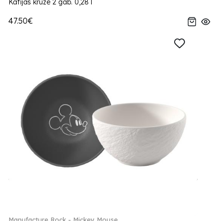
Kafijas kruze 2 gab. 0,28 l
47.50€
Manufacture Rock - Mickey Mouse