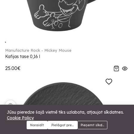
Manufacture Rock - Mickey Mouse
Kafijas tase 0,16 l
25.00€
🍪
Jūsu pieredze šajā vietnē tiks uzlabota, atļaujot sīkdatnes.
Cookie Policy
Noraidīt
Pielāgot preferences
Pieņemt sīkdatnes
Menu
Kategorijas
Meklēt
Grozs