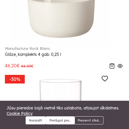
Manufacture Rock Blanc
Glāze, komplekts 4 gab. 0,25 l
46.20€
66.00€
-30%
Jūsu pieredze šajā vietnē tiks uzlabota, atļaujot sīkdatnes.
Cookie Policy
Noraidīt
Pielāgot preferences
Pieņemt sīkdatnes
Menu
Kategorijas
Meklēt
Grozs