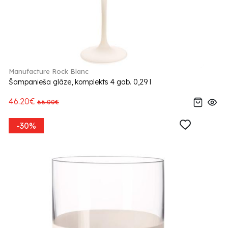
Manufacture Rock Blanc
Šampanieša glāze, komplekts 4 gab. 0,29 l
46.20€
66.00€
-30%