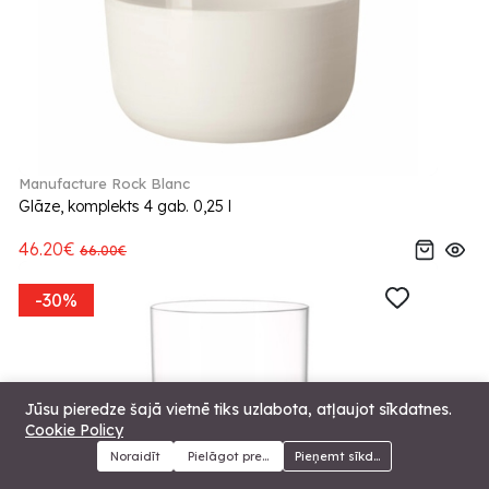
Manufacture Rock Blanc
Glāze, komplekts 4 gab. 0,25 l
46.20€
66.00€
-30%
Jūsu pieredze šajā vietnē tiks uzlabota, atļaujot sīkdatnes.
Cookie Policy
Noraidīt
Pielāgot preferences
Pieņemt sīkdatnes
Menu
Kategorijas
Meklēt
Grozs