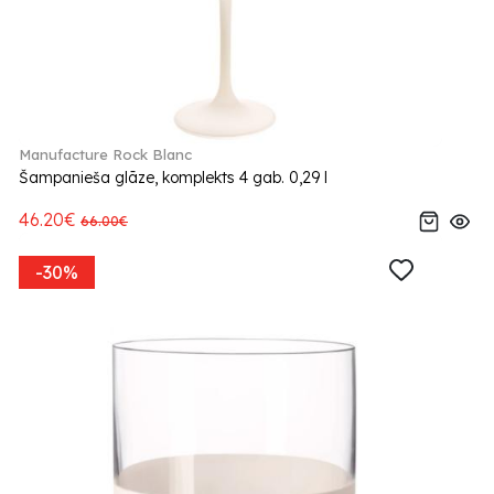
Manufacture Rock Blanc
Šampanieša glāze, komplekts 4 gab. 0,29 l
46.20€
66.00€
-30%