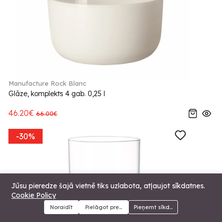
Manufacture Rock Blanc
Glāze, komplekts 4 gab. 0,25 l
46.20€
66.00€
-30%
Jūsu pieredze šajā vietnē tiks uzlabota, atļaujot sīkdatnes.
Cookie Policy
Noraidīt
Pielāgot preferences
Pieņemt sīkdatnes
Menu
Kategorijas
Meklēt
Grozs