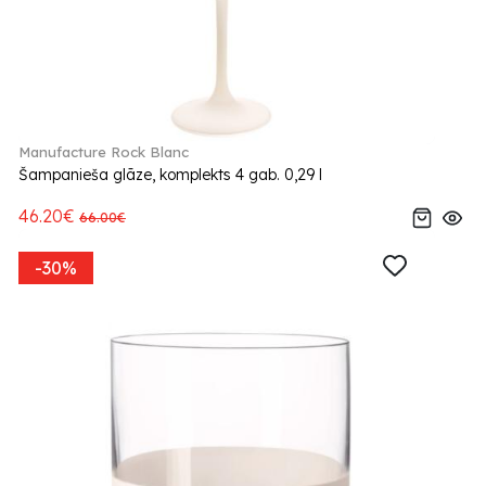
Manufacture Rock Blanc
Šampanieša glāze, komplekts 4 gab. 0,29 l
46.20€
66.00€
-30%