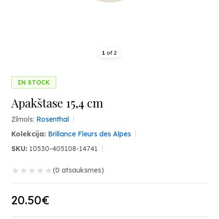
1
of
2
IN STOCK
Apakštase 15,4 cm
Zīmols:
Rosenthal
Kolekcija:
Brillance Fleurs des Alpes
SKU:
10530-405108-14741
★
★
★
★
★
(0 atsauksmes)
20.50€