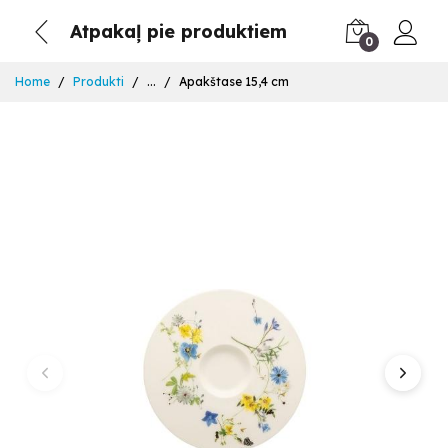
Atpakaļ pie produktiem
0
Home
Produkti
...
Apakštase 15,4 cm