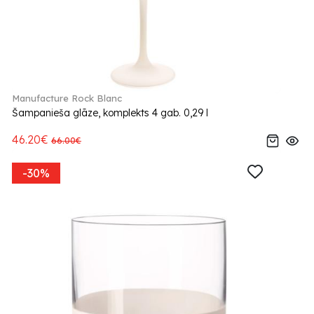
Manufacture Rock Blanc
Šampanieša glāze, komplekts 4 gab. 0,29 l
46.20€
66.00€
-30%