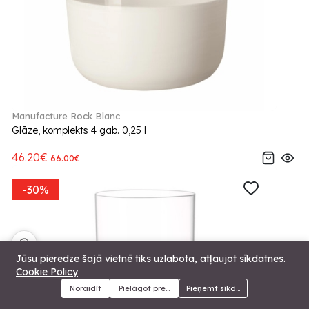
Manufacture Rock Blanc
Glāze, komplekts 4 gab. 0,25 l
46.20€
66.00€
-30%
🍪
Jūsu pieredze šajā vietnē tiks uzlabota, atļaujot sīkdatnes.
Cookie Policy
Noraidīt
Pielāgot preferences
Pieņemt sīkdatnes
Menu
Kategorijas
Meklēt
Grozs