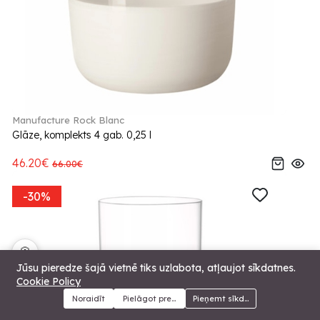
Manufacture Rock Blanc
Glāze, komplekts 4 gab. 0,25 l
46.20€
66.00€
-30%
🍪
Jūsu pieredze šajā vietnē tiks uzlabota, atļaujot sīkdatnes.
Cookie Policy
Noraidīt
Pielāgot preferences
Pieņemt sīkdatnes
Menu
Kategorijas
Meklēt
Grozs