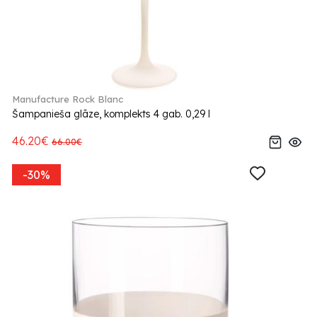
Manufacture Rock Blanc
Šampanieša glāze, komplekts 4 gab. 0,29 l
46.20€
66.00€
-30%