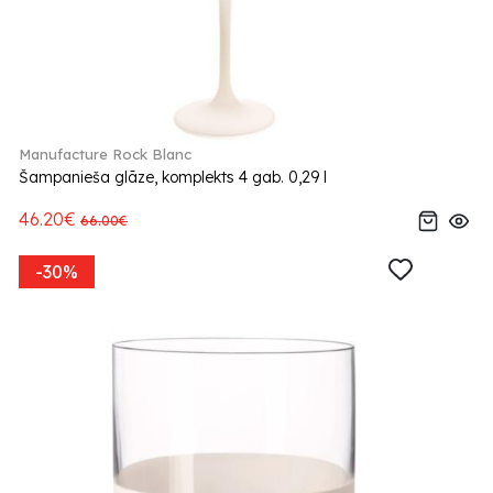
Manufacture Rock Blanc
Šampanieša glāze, komplekts 4 gab. 0,29 l
46.20€
66.00€
-30%