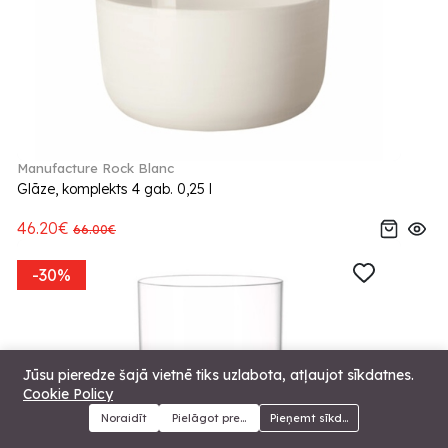
Manufacture Rock Blanc
Glāze, komplekts 4 gab. 0,25 l
46.20€
66.00€
-30%
Jūsu pieredze šajā vietnē tiks uzlabota, atļaujot sīkdatnes.
Cookie Policy
Noraidīt
Pielāgot preferences
Pieņemt sīkdatnes
Menu
Kategorijas
Meklēt
Grozs