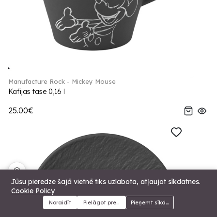
Manufacture Rock - Mickey Mouse
Kafijas tase 0,16 l
25.00€
🍪
Jūsu pieredze šajā vietnē tiks uzlabota, atļaujot sīkdatnes.
Cookie Policy
Noraidīt
Pielāgot preferences
Pieņemt sīkdatnes
Menu
Kategorijas
Meklēt
Grozs