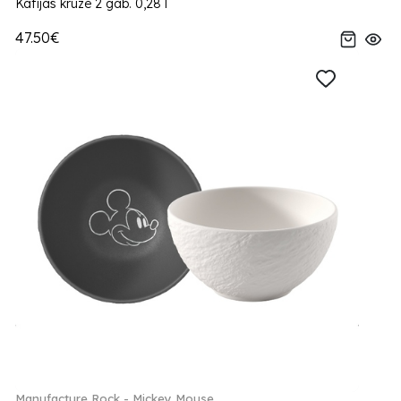
Kafijas kruze 2 gab. 0,28 l
47.50€
Manufacture Rock - Mickey Mouse