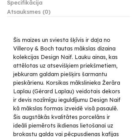
Specifikācija
Atsauksmes (0)
Šis maizes un sviesta šķīvis ir daļa no
Villeroy & Boch tautas mākslas dizaina
kolekcijas Design Naif. Lauku ainas, kas
attēlotas uz atsevišķiem priekšmetiem,
jebkuram galdam piešķirs šarmantu
pieskārienu. Korsikas mākslinieka Žerāra
Laplau (Gérard Laplau) veidotais dekors
ir devis nozīmīgu ieguldījumu Design Naif
kā mākslas formas izveidē visā pasaulē.
Šis augstākās kvalitātes porcelāns ir
ideāli piemērots ikdienas lietošanai uz
brokastu galda vai pēcpusdienas kafijas