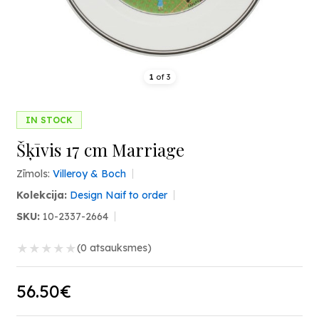
1
of
3
IN STOCK
Šķīvis 17 cm Marriage
Zīmols:
Villeroy & Boch
Kolekcija:
Design Naif to order
SKU:
10-2337-2664
★
★
★
★
★
(0 atsauksmes)
56.50€