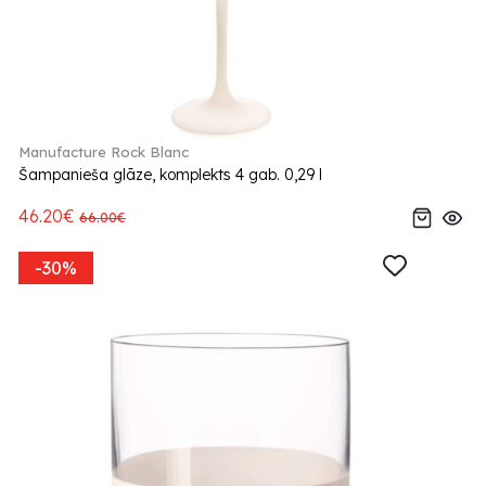
Manufacture Rock Blanc
Šampanieša glāze, komplekts 4 gab. 0,29 l
46.20€
66.00€
-30%