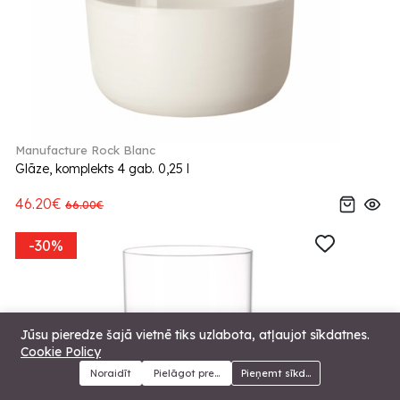
Manufacture Rock Blanc
Glāze, komplekts 4 gab. 0,25 l
46.20€
66.00€
-30%
Jūsu pieredze šajā vietnē tiks uzlabota, atļaujot sīkdatnes.
Cookie Policy
Noraidīt
Pielāgot preferences
Pieņemt sīkdatnes
Menu
Kategorijas
Meklēt
Grozs