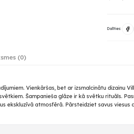
Dalīties:
smes (0)
ījumiem. Vienkāršas, bet ar izsmalcinātu dizainu Vi
n svētkiem. Šampanieša glāze ir kā svētku rituāls. Pasn
s ekskluzīvā atmosfērā. Pārsteidziet savus viesus a