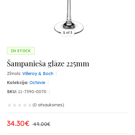
1
of
3
IN STOCK
Šampanieša glāze 225mm
Zīmols:
Villeroy & Boch
Kolekcija:
Octavie
SKU:
11-7390-0070
★
★
★
★
★
(0 atsauksmes)
34.30€
49.00€