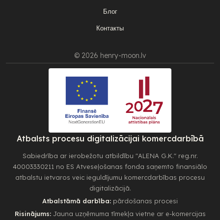
Блог
Контакты
© 2026 henry-moon.lv
Atbalsts procesu digitalizācijai komercdarbībā
Sabiedrība ar ierobežotu atbildību "ALENA G.K." reg.nr.
40003330211 no ES Atveseļošanas fonda saņemto finansiālo
atbalstu ietvaros veic ieguldījumu komercdarbības procesu
digitalizācijā.
Atbalstāmā darbība:
pārdošanas procesi
Risinājums:
Jauna uzņēmuma tīmekļa vietne ar e-komercijas