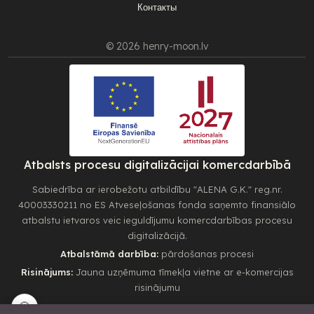
Контакты
© 2026 henry-moon.lv
Atbalsts procesu digitalizācijai komercdarbībā
Sabiedrība ar ierobežotu atbildību "ALENA G.K." reg.nr.
40003330211 no ES Atveseļošanas fonda saņemto finansiālo
atbalstu ietvaros veic ieguldījumu komercdarbības procesu
digitalizācijā.
Atbalstāmā darbība:
pārdošanas procesi
Risinājums:
Jauna uzņēmuma tīmekļa vietne ar e-komercijas
risinājumu
🍪