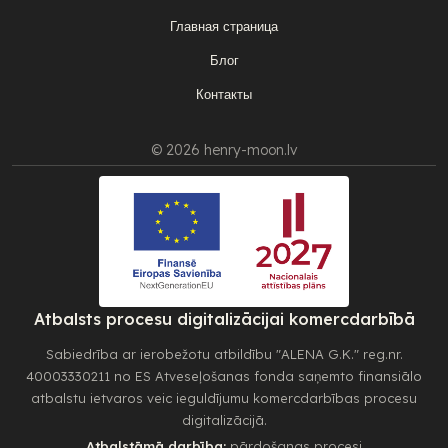
Главная страница
Блог
Контакты
© 2026 henry-moon.lv
Atbalsts procesu digitalizācijai komercdarbībā
Sabiedrība ar ierobežotu atbildību "ALENA G.K." reg.nr.
40003330211 no ES Atveseļošanas fonda saņemto finansiālo
atbalstu ietvaros veic ieguldījumu komercdarbības procesu
digitalizācijā.
Atbalstāmā darbība:
pārdošanas procesi