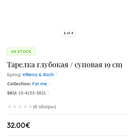
1
of
4
IN STOCK
Тарелка глубокая / суповая 19 cm
Бренд:
Villeroy & Boch
Collection:
For me
SKU:
10-4153-3821
★
★
★
★
★
(0 обзоры)
32.00€