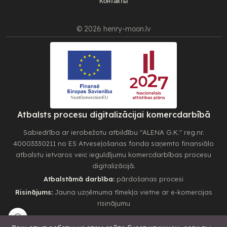
Контакты
© 2026 henry-moon.lv
Atbalsts procesu digitalizācijai komercdarbībā
Sabiedrība ar ierobežotu atbildību "ALENA G.K." reg.nr.
40003330211 no ES Atveseļošanas fonda saņemto finansiālo
atbalstu ietvaros veic ieguldījumu komercdarbības procesu
digitalizācijā.
Atbalstāmā darbība:
pārdošanas procesi
Risinājums:
Jauna uzņēmuma tīmekļa vietne ar e-komercijas
risinājumu
🍪