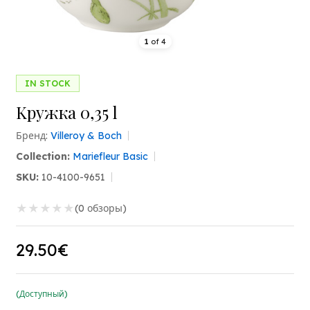
1
of
4
IN STOCK
Kружка 0,35 l
Бренд:
Villeroy & Boch
Collection:
Mariefleur Basic
SKU:
10-4100-9651
★
★
★
★
★
(0 обзоры)
29.50€
(Доступный)