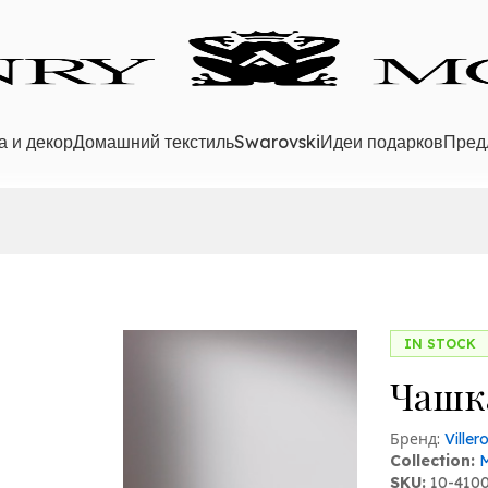
а и декор
Домашний текстиль
Swarovski
Идеи подарков
Пред
IN STOCK
Чашка
Бренд:
Ville
Collection:
M
SKU:
10-410