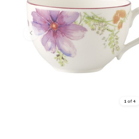
1
of
4