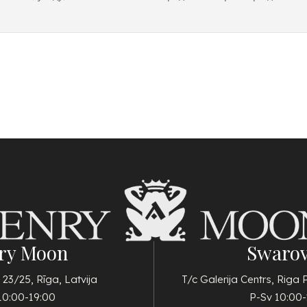
ry Moon
Swarov
 23/25, Rīga, Latvija
T/c Galerija Centrs, Riga 
10:00-19:00
P-Sv 10:00-