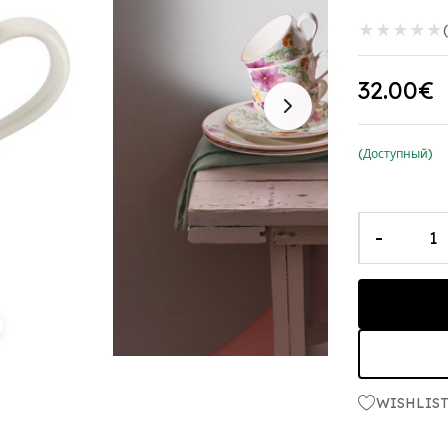
★
★
★
★
★
32.00€
(Доступный)
-
WISHLIS