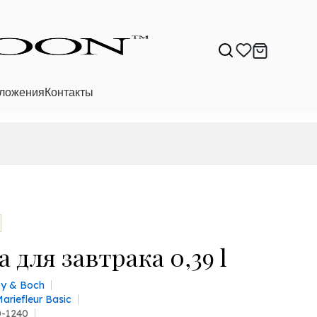
ложения
Контакты
 для завтрака 0,39 l
roy & Boch
ariefleur Basic
0-1240