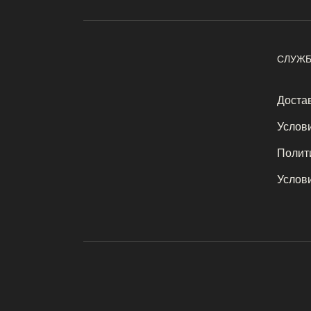
СЛУЖБ
Достав
Услов
Полит
Услов