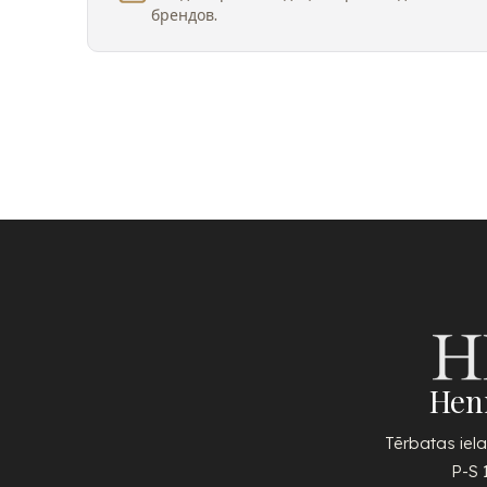
брендов.
Hen
Tērbatas iela
P-S 