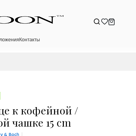
ложения
Контакты
це к кофейной /
ой чашке 15 cm
roy & Boch