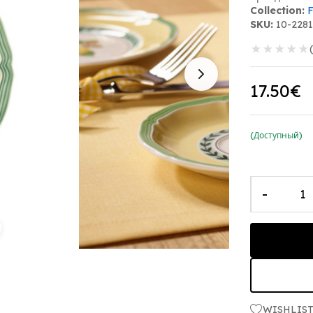
Collection:
SKU:
10-2281
★
★
★
★
★
17.50€
(Доступный)
-
WISHLIS