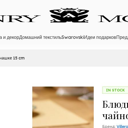
а и декор
Домашний текстиль
Swarovski
Идеи подарков
Пред
чашке 15 cm
IN STOCK
Блюд
чайн
Бренд:
Ville