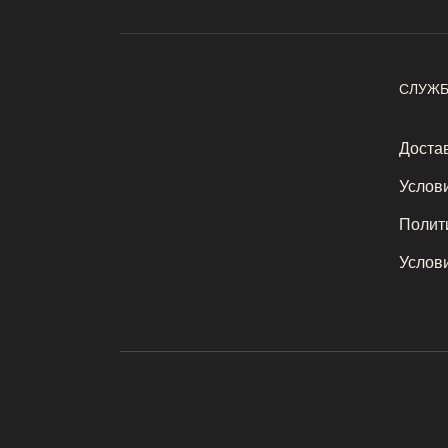
СЛУЖБ
Достав
Услов
Полит
Услов