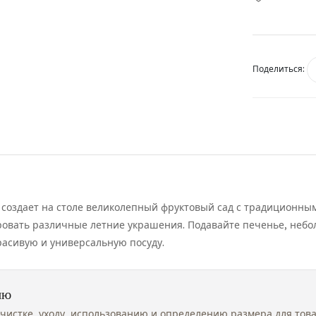
Поделиться:
n создает на столе великолепный фруктовый сад с традиционн
ировать различные летние украшения. Подавайте печенье, небо
расивую и универсальную посуду.
ию
чистке, уходу, использованию и определению размера для тов