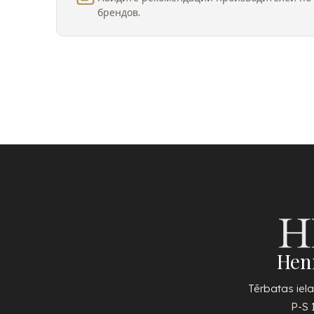
брендов.
Hen
Tērbatas iela
P-S 