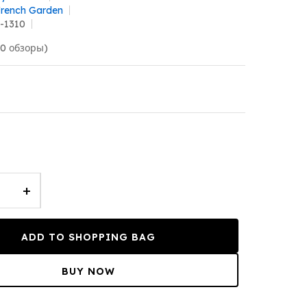
French Garden
-1310
(0 обзоры)
+
ADD TO SHOPPING BAG
BUY NOW
T