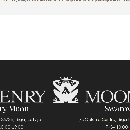
ry Moon
Swarov
 23/25, Rīga, Latvija
T/c Galerija Centrs, Riga 
10:00-19:00
P-Sv 10:00-