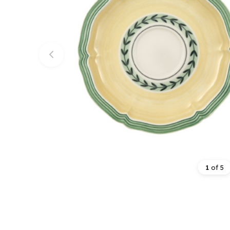
1
of
5