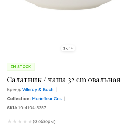
1
of
4
IN STOCK
Салатник / чаша 32 cm овальная
Бренд:
Villeroy & Boch
Collection:
Mariefleur Gris
SKU:
10-4104-3287
★
★
★
★
★
(0 обзоры)