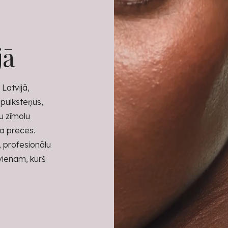
jā
Latvijā,
 pulksteņus,
tu zīmolu
ra preces.
, profesionālu
kvienam, kurš