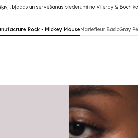
šķīvji, bļodas un servēšanas piederumi no Villeroy & Boch ko
nufacture Rock - Mickey Mouse
Mariefleur Basic
Gray Pe