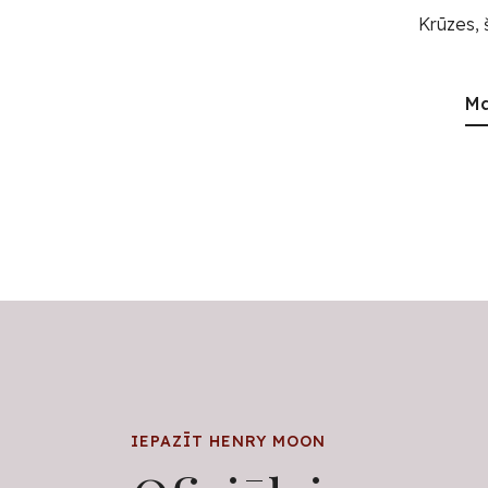
Krūzes, 
Ma
IEPAZĪT HENRY MOON