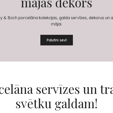
mājas dekors
eroy & Boch porcelāna kolekcijas, galda servīzes, dekorus un 
mājai.
Palutini sevi!
celāna servīzes un tr
svētku galdam!