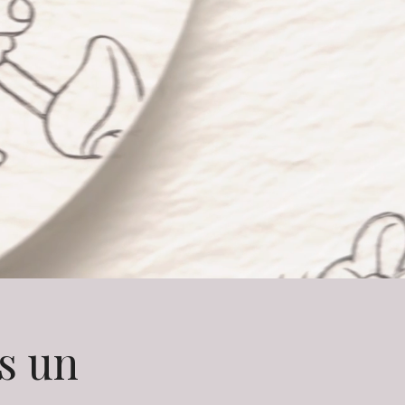
ns un