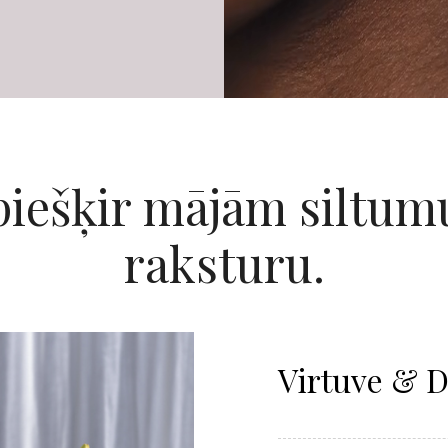
piešķir mājām siltum
raksturu.
Virtuve & 