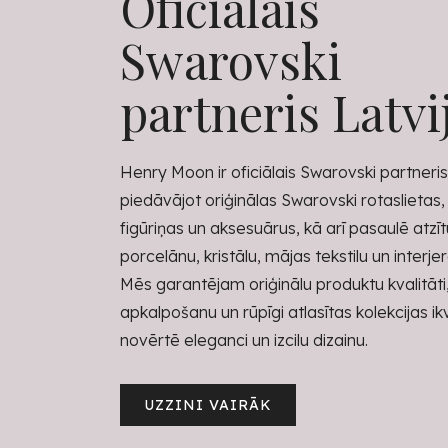
Oficiālais
Swarovski
partneris Latvi
Henry Moon ir oficiālais Swarovski partneris 
piedāvājot oriģinālas Swarovski rotaslietas,
figūriņas un aksesuārus, kā arī pasaulē atzī
porcelānu, kristālu, mājas tekstilu un interje
Mēs garantējam oriģinālu produktu kvalitāti
apkalpošanu un rūpīgi atlasītas kolekcijas i
novērtē eleganci un izcilu dizainu.
UZZINI VAIRĀK