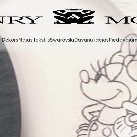
& Dekors
Mājas tekstils
Swarovski
Dāvanu idejas
Piedāvājum