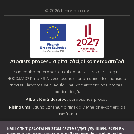
© 2026 henry-moon.lv
Atbalsts procesu digitalizācijai komercdarbībā
Sabiedrība ar ierobežotu atbildību "ALENA G.K." reg.nr.
40003330211 no ES Atveseļošanas fonda saņemto finansiālo
atbalstu ietvaros veic ieguldījumu komercdarbības procesu
digitalizācijā.
Atbalstāmā darbība:
pārdošanas procesi
Risinājums:
Jauna uzņēmuma tīmekļa vietne ar e-komercijas
risinājumu
Ваш опыт работы на этом сайте будет улучшен, если вы