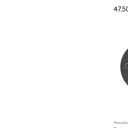
Holiday Magic (8)
47.5
Holiday Magic Classics (6)
Hyperbola (33)
Iconic (14)
Idyllia (139)
Idyllia (23)
Imber (50)
In The Secret Garden (1)
Infinite (1)
Insigne (1)
Jungle Beats (1)
K Fauve (5)
Kensington fromage (5)
Kid's Dining (3)
Kids tableware (12)
Kreuzband Septfontaines (1)
Kris Bear (20)
Manufac
La Divina (7)