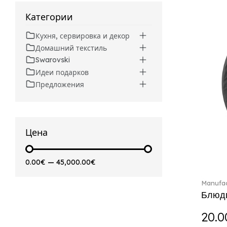
Beverages (6)
Arthur (3)
Категории
Arthur Brushed (2)
Кухня, сервировка и декор
Asian Symbols (8)
Домашний текстиль
Attract (2)
Swarovski
Audun (29)
Идеи подарков
Avarua (20)
Предложения
Avarua Gifts (3)
Beauty and the Beast (5)
Bella (5)
Blacksmith (1)
Цена
Bloom (2)
Boston (7)
0.00€
—
45,000.00€
Boston coloured (41)
Bunny Tales (7)
Manufac
Capri (7)
Блюдц
Carat (17)
20.0
Cellini (17)