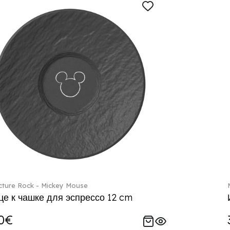
ture Rock - Mickey Mouse
е к чашке для эспрессо 12 cm
0€