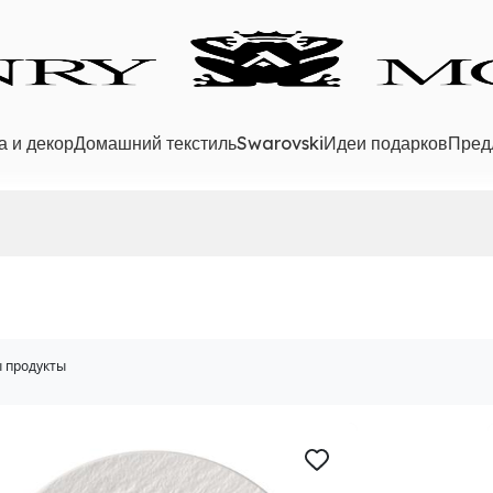
а и декор
Домашний текстиль
Swarovski
Идеи подарков
Пред
 продукты