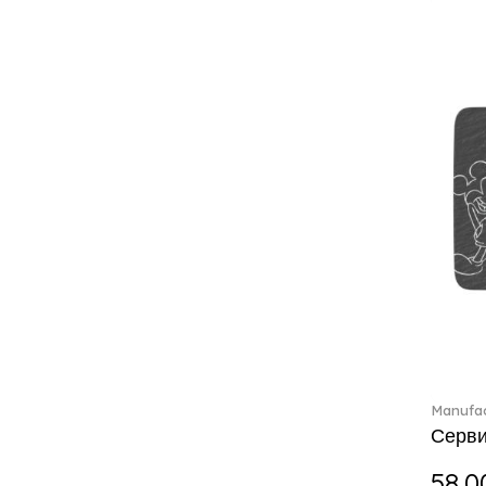
Charles (1)
Château Septfontaines (12)
Christmas toys (6)
Christmas toys memory (4)
Chroma (29)
City (3)
Clarica (2)
Classic Gifts white (2)
Classica (24)
Clever Cooking (3)
Colourful Spring (15)
Constella (44)
Corabell (1)
Corolles (4)
Cosmopolitan (2)
Manufac
Crafted Breeze (5)
Серви
Crystal (3)
Crystal Clear Accessories (2)
58.0