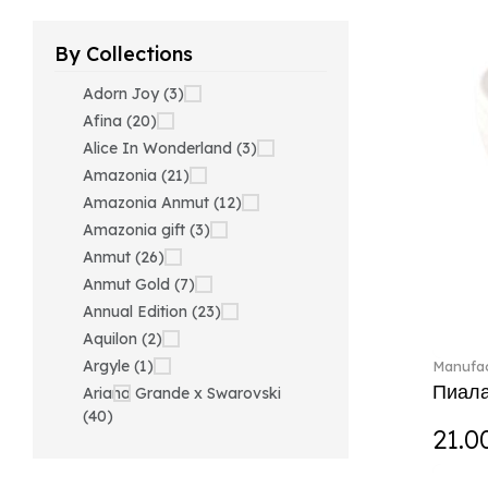
By Collections
Adorn Joy (3)
Afina (20)
Alice In Wonderland (3)
Amazonia (21)
Amazonia Anmut (12)
Amazonia gift (3)
Anmut (26)
Anmut Gold (7)
Annual Edition (23)
Aquilon (2)
Argyle (1)
Manufac
Пиала
Ariana Grande x Swarovski
(40)
21.0
Artesano (42)
Artesano Hot&Cold