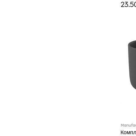
ETOILE (29)
23.5
Eze (2)
Feathered Beauties (1)
Finesse (1)
Fleur (4)
Florere (15)
Flow to order (10)
For me (27)
French Garden (35)
Garden Tales (1)
Gaura (2)
Gema (51)
Grand Royal (3)
Gray Pearl (20)
High (17)
Highland (1)
Holiday Cheers (24)
Manufac
Holiday Cheers Dulcis (6)
Компле