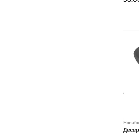
Crystal Colorful Accessories
(4)
Crystal Flowers (1)
Crystal Myriad (6)
Crystal Ocean (1)
Crystalline (43)
Curiosa (1)
Daily line (13)
Design Naif to order (2)
Dextera (70)
Disney Classics (4)
Display (4)
Dulcis (4)
Ecumes (2)
Eden (4)
Ella (2)
Manufac
En Merlemont (1)
Десер
Entree (9)