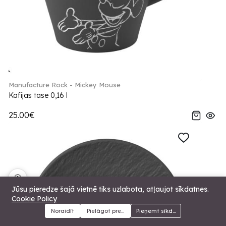
Manufacture Rock - Mickey Mouse
Kafijas tase 0,16 l
25.00€
🍪
Jūsu pieredze šajā vietnē tiks uzlabota, atļaujot sīkdatnes.
Cookie Policy
Noraidīt
Pielāgot preferences
Pieņemt sīkdatnes
Menu
Kategorijas
Meklēt
Grozs