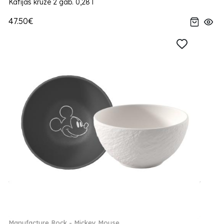
Kafijas kruze 2 gab. 0,28 l
47.50€
Manufacture Rock - Mickey Mouse