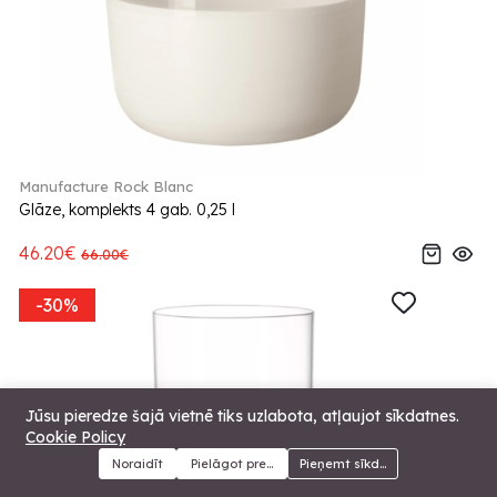
Manufacture Rock Blanc
Glāze, komplekts 4 gab. 0,25 l
46.20€
66.00€
-30%
Jūsu pieredze šajā vietnē tiks uzlabota, atļaujot sīkdatnes.
Cookie Policy
Noraidīt
Pielāgot preferences
Pieņemt sīkdatnes
Menu
Kategorijas
Meklēt
Grozs