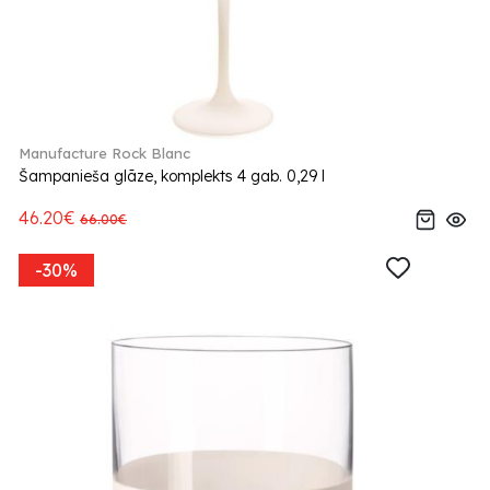
Manufacture Rock Blanc
Šampanieša glāze, komplekts 4 gab. 0,29 l
46.20€
66.00€
-30%