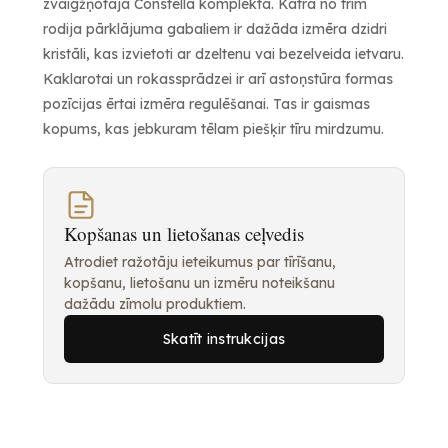
zvaigžņotajā Constella komplektā. Katrā no trim
rodija pārklājuma gabaliem ir dažāda izmēra dzidri
kristāli, kas izvietoti ar dzeltenu vai bezelveida ietvaru.
Kaklarotai un rokassprādzei ir arī astoņstūra formas
pozīcijas ērtai izmēra regulēšanai. Tas ir gaismas
kopums, kas jebkuram tēlam piešķir tīru mirdzumu.
Kopšanas un lietošanas ceļvedis
Atrodiet ražotāju ieteikumus par tīrīšanu,
kopšanu, lietošanu un izmēru noteikšanu
dažādu zīmolu produktiem.
Skatīt instrukcijas