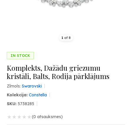
1
of
8
IN STOCK
Komplekts, Dažādu griezumu
kristāli, Balts, Rodija pārklājums
Zīmols:
Swarovski
Kolekcija:
Constella
SKU:
5738285
★
★
★
★
★
(0 atsauksmes)