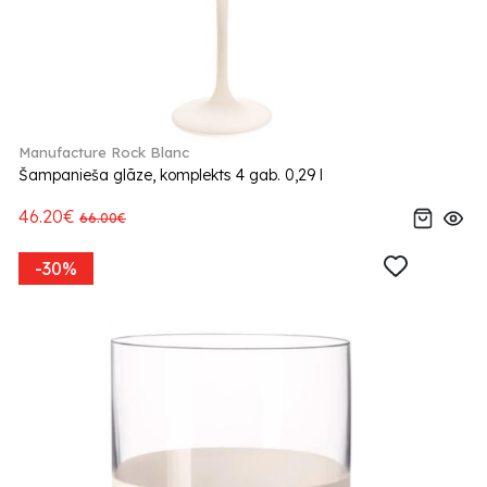
Manufacture Rock Blanc
Šampanieša glāze, komplekts 4 gab. 0,29 l
46.20€
66.00€
-30%