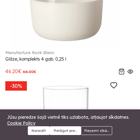
Manufacture Rock Blanc
Glāze, komplekts 4 gab. 0,25 l
46.20€
66.00€
-30%
Jūsu pieredze šajā vietnē tiks uzlabota, atļaujot sīkdatnes.
Cookie Policy
Noraidīt
Pielāgot preferences
Pieņemt sīkdatnes
Menu
Kategorijas
Meklēt
Grozs