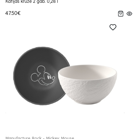
Kafijas kruze 2 gab. 0,28 l
47.50€
Manufacture Rock - Mickey Mouse