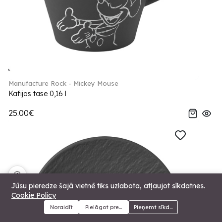
Manufacture Rock - Mickey Mouse
Kafijas tase 0,16 l
25.00€
🍪
Jūsu pieredze šajā vietnē tiks uzlabota, atļaujot sīkdatnes.
Cookie Policy
Noraidīt
Pielāgot preferences
Pieņemt sīkdatnes
Menu
Kategorijas
Meklēt
Grozs