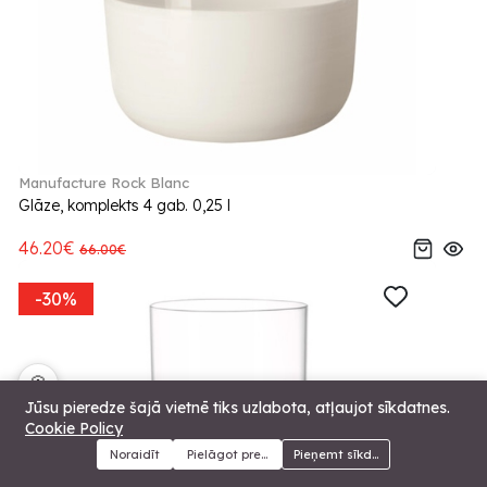
Manufacture Rock Blanc
Glāze, komplekts 4 gab. 0,25 l
46.20€
66.00€
-30%
🍪
Jūsu pieredze šajā vietnē tiks uzlabota, atļaujot sīkdatnes.
Cookie Policy
Noraidīt
Pielāgot preferences
Pieņemt sīkdatnes
Menu
Kategorijas
Meklēt
Grozs