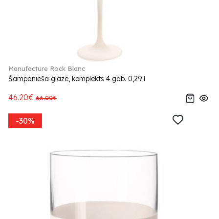
Manufacture Rock Blanc
Šampanieša glāze, komplekts 4 gab. 0,29 l
46.20€
66.00€
-30%