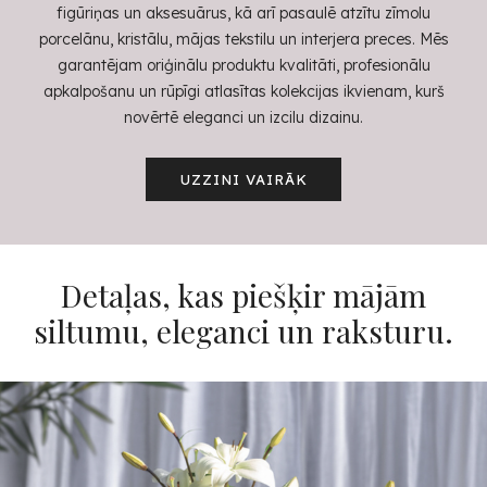
figūriņas un aksesuārus, kā arī pasaulē atzītu zīmolu
porcelānu, kristālu, mājas tekstilu un interjera preces. Mēs
garantējam oriģinālu produktu kvalitāti, profesionālu
apkalpošanu un rūpīgi atlasītas kolekcijas ikvienam, kurš
novērtē eleganci un izcilu dizainu.
UZZINI VAIRĀK
Detaļas, kas piešķir mājām
siltumu, eleganci un raksturu.